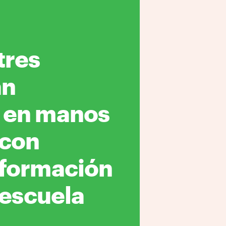
tres
án
 en manos
 con
 formación
 escuela