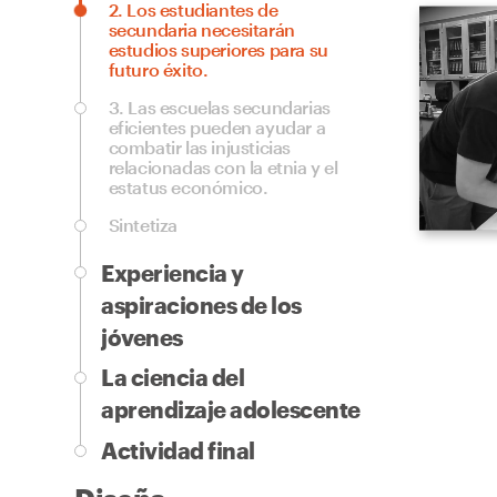
2.
Los estudiantes de
secundaria necesitarán
estudios superiores para su
futuro éxito.
3.
Las escuelas secundarias
eficientes pueden ayudar a
combatir las injusticias
relacionadas con la etnia y el
estatus económico.
Sintetiza
Experiencia y
aspiraciones de los
jóvenes
La ciencia del
aprendizaje adolescente
Actividad final