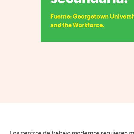
Fuente
:
Georgetown Universit
and the Workforce.
Los centros de trabajo modernos requieren 