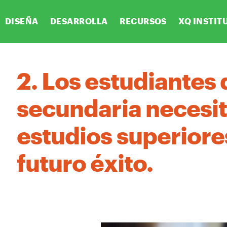
DISEÑA
DESARROLLA
RECURSOS
XQ INSTIT
2. Los estudiantes 
secundaria necesi
estudios superiore
futuro éxito.