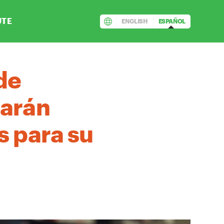
UTE
ENGLISH
ESPAÑOL
de
tarán
s para su