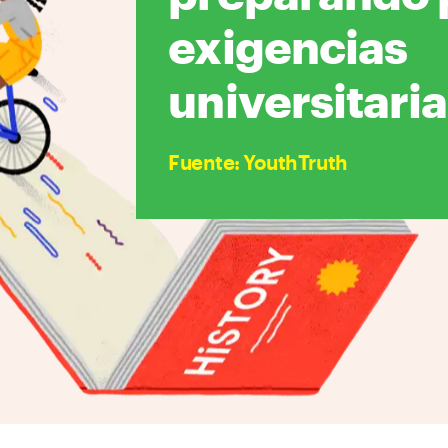
exigencias
universitaria
Fuente
:
YouthTruth