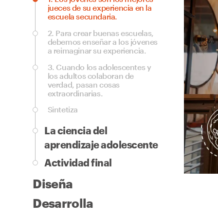
jueces de su experiencia en la
escuela secundaria.
2.
Para crear buenas escuelas,
debemos enseñar a los jóvenes
a reimaginar su experiencia.
3.
Cuando los adolescentes y
los adultos colaboran de
verdad, pasan cosas
extraordinarias.
Sintetiza
La ciencia del
aprendizaje adolescente
Actividad final
Diseña
Desarrolla