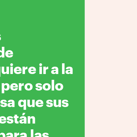
s
de
iere ir a la
 pero solo
nsa que sus
 están
ara las