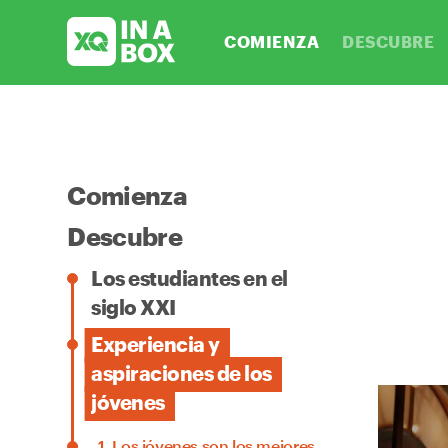
COMIENZA
DESCUBRE
Comienza
Descubre
Los estudiantes en el
siglo XXI
Experiencia y
aspiraciones de los
jóvenes
1.
Los jóvenes son los mejores