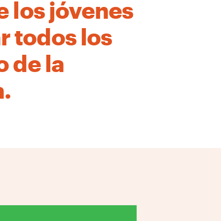
e los jóvenes
 todos los
 de la
.