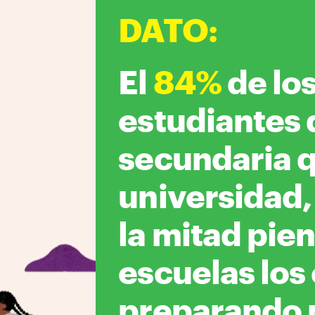
DATO
:
El
84%
de lo
estudiantes 
secundaria qu
universidad,
la mitad pie
escuelas los
preparando p