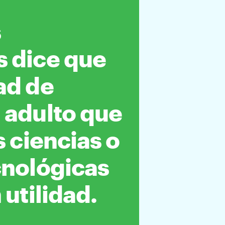
s
s dice que
ad de
 adulto que
s ciencias o
cnológicas
 utilidad.