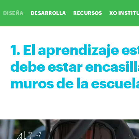
DISEÑA
DESARROLLA
RECURSOS
XQ INSTIT
1. El aprendizaje es
debe estar encasill
muros de la escuel