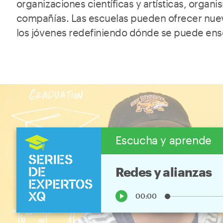
organizaciones científicas y artísticas, organi
compañías. Las escuelas pueden ofrecer nue
los jóvenes redefiniendo dónde se puede ens
Escucha y aprende
Redes y alianzas
play_arrow
00:00