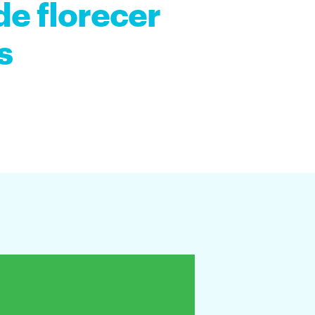
de florecer
s