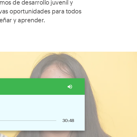
smos de desarrollo juvenil y
vas oportunidades para todos
eñar y aprender.
volume_up
30:48