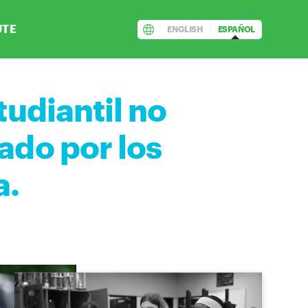
UTE
ENGLISH
ESPAÑOL
tudiantil no
ado por los
a.